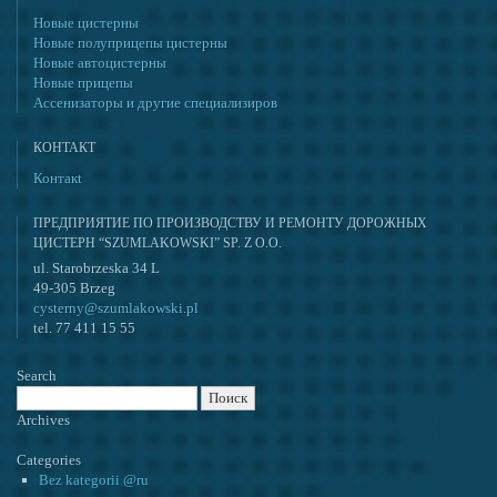
Новые цистерны
Новые полуприцепы цистерны
Новые автоцистерны
Новые прицепы
Ассенизаторы и другие специализиров
КОНТАКT
Контакt
ПРЕДПРИЯТИЕ ПО ПРОИЗВОДСТВУ И РЕМОНТУ ДОРОЖНЫХ
ЦИСТЕРН “SZUMLAKOWSKI” SP. Z O.O.
ul. Starobrzeska 34 L
49-305 Brzeg
cysterny@szumlakowski.pl
tel. 77 411 15 55
Search
Найти:
Archives
Categories
Bez kategorii @ru