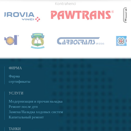
ФИРМА
Фирма
сертификаты
УСЛУГИ
Модернизация и прочая наладка
Ремонт после дтп
Замена/Наладка ходовых систем
Капитальный ремонт
ТАНКИ