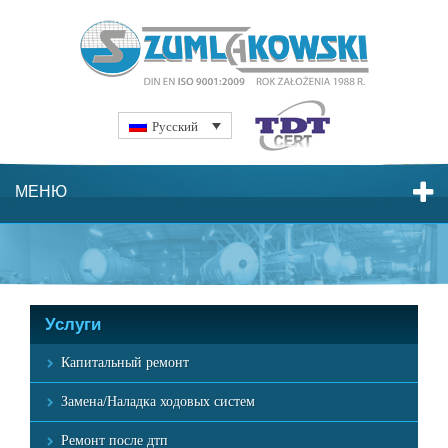
Русский
МЕНЮ
Услуги
Капитальный ремонт
Замена/Наладка ходовых систем
Ремонт после дтп