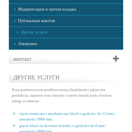
Модернизация и прочая наладка
Публикация макетов
Другие услуги
Лакировка
контакт
ДРУГИЕ УСЛУГИ
Poza podstawowym profilem naszej działalności jakim jest
produkcja, naprawy oraz remonty cystern świadczymy również
usługi w zakresie:
cięcie termiczne i mechaniczne blach o grubości do 13 mm i
szerokości 3000 mm,
gięcie blach na dowolne kształty o grubości do 8 mm i
szerokości 4000 mm,