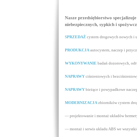
Nasze przedsiębiorstwo specjalizuj
niebezpiecznych, sypkich i spożywc
SPRZEDAŻ
cystern drogowych nowych i 
PRODUKCJA
autocystern, naczep i przyc
WYKONYWANIE
badań dozorowych, odtw
NAPRAWY
ciśnieniowych i bezciśnieniow
NAPRAWY
bieżące i powypadkowe naczep 
MODERNIZACJA
zbiorników cystern dr
— projektowanie i montaż układów hermet
— montaż i serwis układu ABS we wszystki