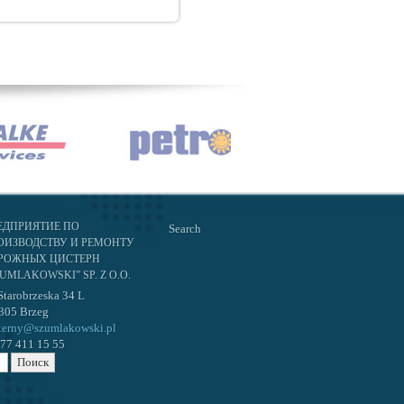
ЕДПРИЯТИЕ ПО
Search
ОИЗВОДСТВУ И РЕМОНТУ
РОЖНЫХ ЦИСТЕРН
UMLAKOWSKI” SP. Z O.O.
 Starobrzeska 34 L
305 Brzeg
terny@szumlakowski.pl
. 77 411 15 55