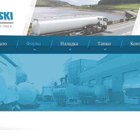
ало
Фирма
Наладка
Танки
Конт