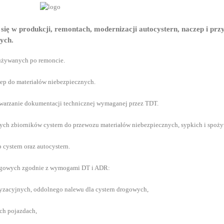
e się w produkcji, remontach, modernizacji autocystern, naczep i p
zych.
używanych po remoncie.
zep do materiałów niebezpiecznych.
arzanie dokumentacji technicznej wymaganej przez TDT.
ych zbiorników cystern do przewozu materiałów niebezpiecznych, sypkich i spoż
cystern oraz autocystern.
ogowych zgodnie z wymogami DT i ADR:
yzacyjnych, oddolnego nalewu dla cystern drogowych,
ch pojazdach,