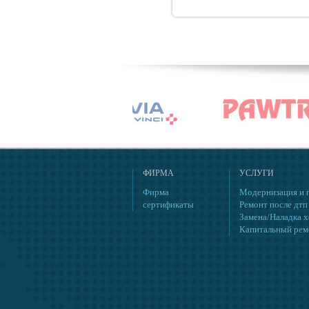
ФИРМА
УСЛУГИ
Фирма
Модернизация и 
сертификаты
Ремонт после дтп
Замена/Наладка 
Капитальный рем