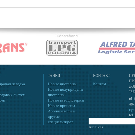
ТАНКИ
КОНТАКT
ПР
ПР
прочая наладка
Новые цистерны
Контакt
ДО
Новые полуприцепы
“SZ
ходовых систем
цистерны
ul.
онт
Новые автоцистерны
49-
Новые прицепы
cys
Ассенизаторы и
tel
другие
Найти:
специализиров
Archives