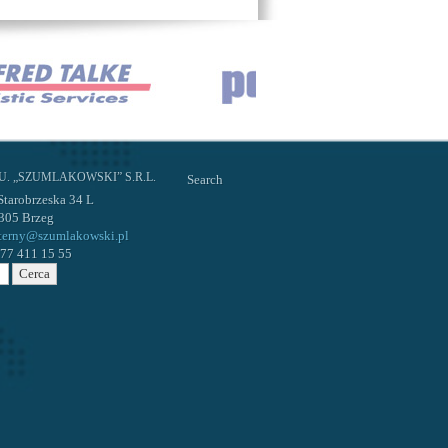
.U. „SZUMLAKOWSKI” S.R.L.
Search
 Starobrzeska 34 L
305 Brzeg
terny@szumlakowski.pl
. 77 411 15 55