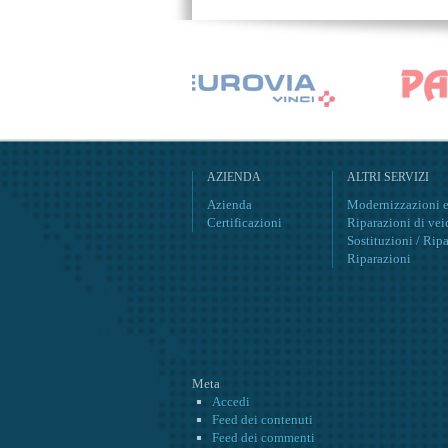
AZIENDA
ALTRI SERVIZI
Azienda
Modernizzazioni e 
Certificazioni
Riparazioni di vei
Sostituzioni / Ripa
Riparazioni
Meta
Accedi
Feed dei contenuti
Feed dei commenti