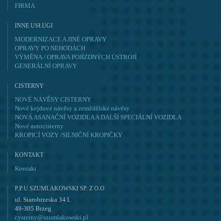
FIRMA
INNE USŁUGI
MODERNIZACE A JINÉ OPRAVY
OPRAVY PO NEHODÁCH
VÝMĚNA / OPRAVA POJÍZDNÝCH ÚSTROJÍ
GENERÁLNÍ OPRAVY
CISTERNY
NOVÉ NÁVĚSY CISTERNY
Nové kejdové návěsy a zemědělské návěsy
NOVÁ ASANAČNÍ VOZIDLA A DALŠÍ SPECIÁLNÍ VOZIDLA
Nové autocisterny
KROPICÍ VOZY /SILNIČNÍ KROPIČKY
KONTAKT
Kontakt
P.P.U SZUMLAKOWSKI SP. Z O.O.
ul. Starobrzeska 34 L
49-305 Brzeg
cysterny@szumlakowski.pl