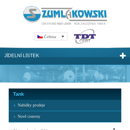
Čeština
JÍDELNÍ LÍSTEK
Tank
Nabídky prodeje
Nově cisterny