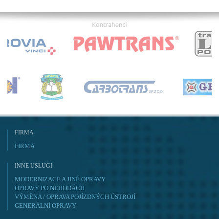
FIRMA
FIRMA
INNE USŁUGI
MODERNIZACE A JINÉ OPRAVY
OPRAVY PO NEHODÁCH
VÝMĚNA / OPRAVA POJÍZDNÝCH ÚSTROJÍ
GENERÁLNÍ OPRAVY