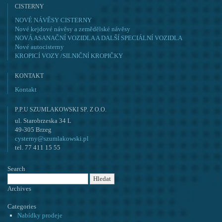
CISTERNY
NOVÉ NÁVĚSY CISTERNY
Nové kejdové návěsy a zemědělské návěsy
NOVÁ ASANAČNÍ VOZIDLA A DALŠÍ SPECIÁLNÍ VOZIDLA
Nové autocisterny
KROPICÍ VOZY /SILNIČNÍ KROPIČKY
KONTAKT
Kontakt
P.P.U SZUMLAKOWSKI SP. Z O.O.
ul. Starobrzeska 34 L
49-305 Brzeg
cysterny@szumlakowski.pl
tel. 77 411 15 55
Search
Vyhledávání
Archives
Categories
Nabídky prodeje